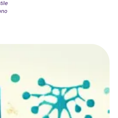
tile
sono