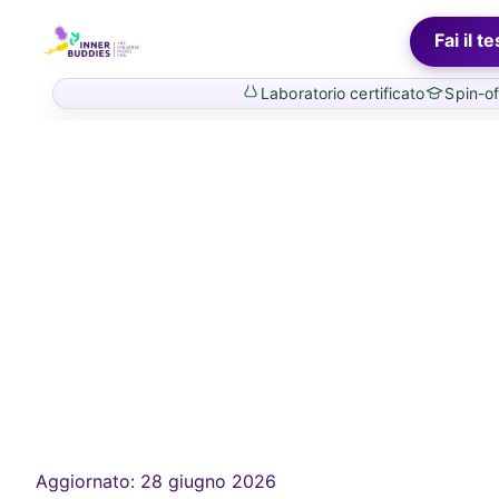
Vai
rettamente
InnerBuddies
Fai il te
i contenuti
Laboratorio certificato
Spin-of
Aggiornato:
28 giugno 2026