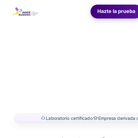
Ir
rectamente
InnerBuddies
Hazte la prueba
l contenido
Laboratorio certificado
Empresa derivada d