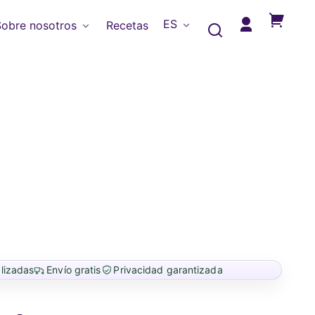
Idioma
ES
Sobre nosotros
Recetas
Iniciar
Un
sesión
paso
para
descubri
tu
intestino
lizadas
Envío gratis
Privacidad garantizada