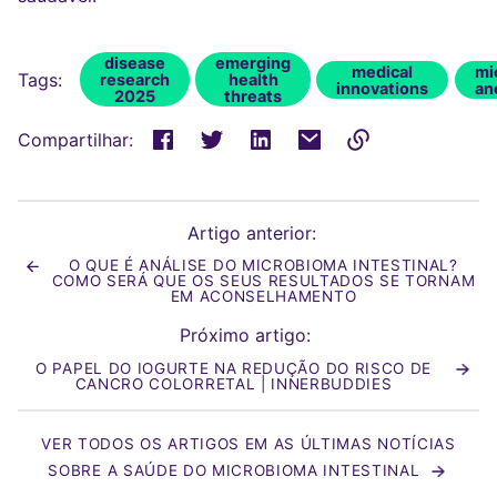
disease
emerging
medical
mi
Tags:
research
health
innovations
an
2025
threats
Compartilhar:
Link
copiado
para
Artigo anterior:
a
O QUE É ANÁLISE DO MICROBIOMA INTESTINAL?
área
COMO SERÁ QUE OS SEUS RESULTADOS SE TORNAM
de
EM ACONSELHAMENTO
transferência
!
Próximo artigo:
O PAPEL DO IOGURTE NA REDUÇÃO DO RISCO DE
CANCRO COLORRETAL | INNERBUDDIES
VER TODOS OS ARTIGOS EM AS ÚLTIMAS NOTÍCIAS
SOBRE A SAÚDE DO MICROBIOMA INTESTINAL