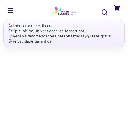
Saltar
para o
InnerBuddies
conteúdo
Está
a
Laboratório certificado
um
Spin-off da Universidade de Maastricht
passo
Receba recomendações personalizadas
Frete grátis
Privacidade garantida
de
obter
insight
person
sobre
a
sua
intuiç