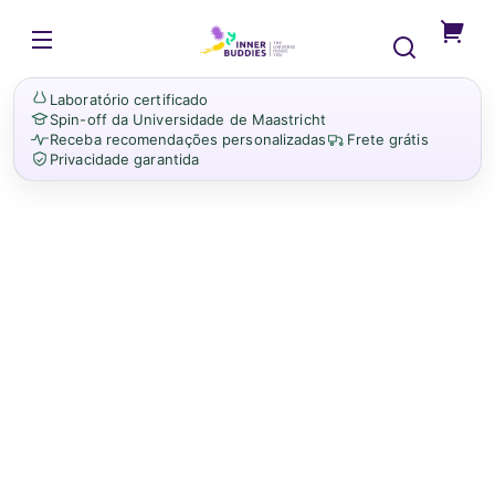
Saltar
para o
InnerBuddies
conteúdo
Está
a
Laboratório certificado
um
Spin-off da Universidade de Maastricht
passo
Receba recomendações personalizadas
Frete grátis
Privacidade garantida
de
obter
insight
person
sobre
a
sua
intuiç