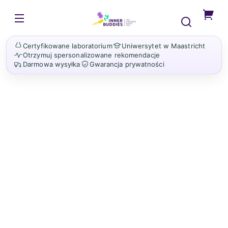
Przejdź
do
InnerBuddies
treści
Jesteś
o
Certyfikowane laboratorium
Uniwersytet w Maastricht
krok
Otrzymuj spersonalizowane rekomendacje
od
Darmowa wysyłka
Gwarancja prywatności
spers
spostr
dotyc
jelit