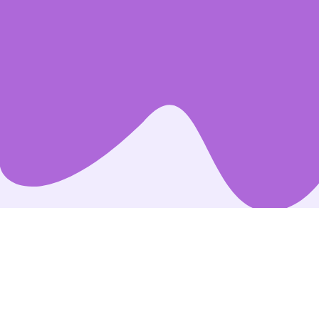
RICETTE AMICHE DELL’INTESTINO
Cerchi ispirazione p