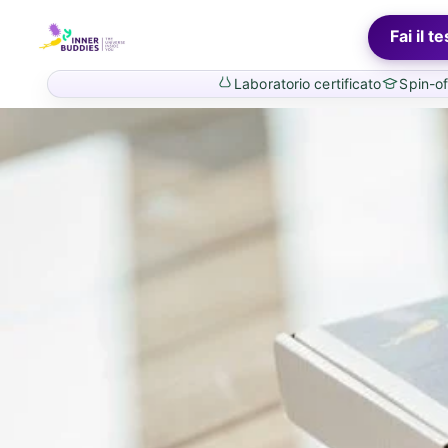
Vai
rettamente
InnerBuddies
Fai il te
i contenuti
Laboratorio certificato
Spin-of