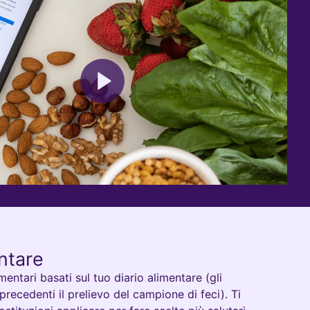
entare
imentari basati sul tuo diario alimentare (gli
precedenti il prelievo del campione di feci). Ti