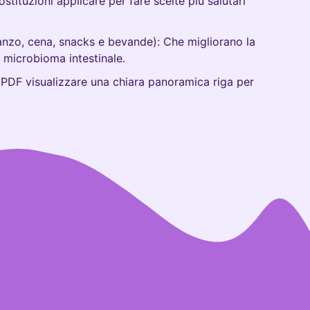
stituzioni applicare per fare scelte più salutari
anzo, cena, snacks e bevande): Che migliorano la
o microbioma intestinale.
 PDF visualizzare una chiara panoramica riga per